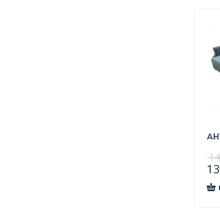
АН
14
13