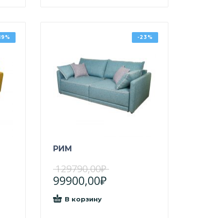
-19%
-23%
РИМ
129790,00
₽
99900,00
₽
В корзину