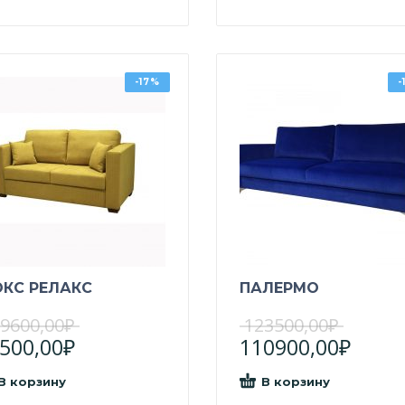
-17%
-
КС РЕЛАКС
ПАЛЕРМО
9600,00
₽
123500,00
₽
500,00
₽
110900,00
₽
В корзину
В корзину