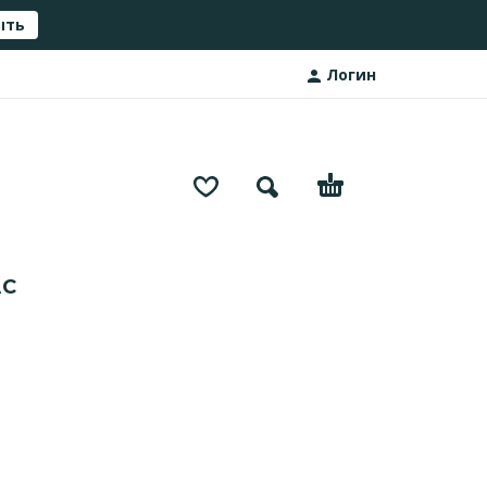
ыть
Логин
АС