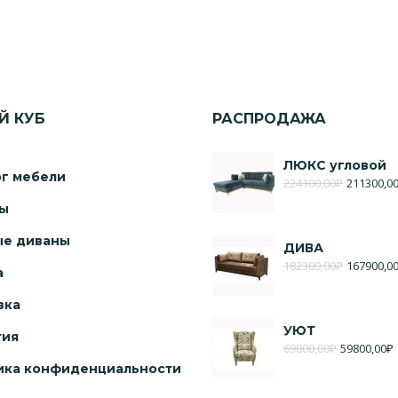
Й КУБ
РАСПРОДАЖА
ЛЮКС угловой
ог мебели
224100,00
₽
211300,0
ы
ые диваны
ДИВА
182300,00
₽
167900,0
а
вка
УЮТ
тия
69800,00
₽
59800,00
₽
ика конфиденциальности