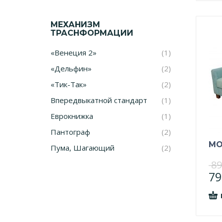
МЕХАНИЗМ
ТРАСНФОРМАЦИИ
«Венеция 2»
(1)
«Дельфин»
(2)
«Тик-Так»
(2)
Впередвыкатной стандарт
(1)
Еврокнижка
(1)
Пантограф
(2)
МО
Пума, Шагающий
(2)
89
79