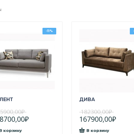
Ы
-11%
ЛЕНТ
ДИВА
5900,00
₽
182300,00
₽
8700,00
₽
167900,00
₽
В корзину
В корзину