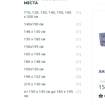
МЕСТА
110, 120, 130, 140, 150, 160
(1)
х 200 см
140х190 см
(1)
148 х 130 см
(1)
150 х 180 см
(1)
156х195 см
(1)
165 x 195 см
(1)
180 x 148 см
(1)
193х150 см
(1)
ХИ
196 x 152 см
(2)
16
210 х 150 см
(1)
15
от 150 х 195 см до 185 х 195
(1)
см