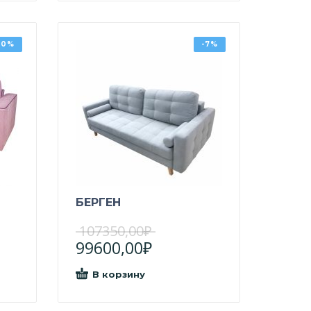
10%
-7%
БЕРГЕН
107350,00
₽
99600,00
₽
В корзину