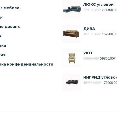
ЛЮКС угловой
ог мебели
224100,00
₽
211300,0
ы
ые диваны
ДИВА
182300,00
₽
167900,0
а
вка
УЮТ
тия
69800,00
₽
59800,00
₽
ика конфиденциальности
ИНГРИД углово
187500,00
₽
172000,0