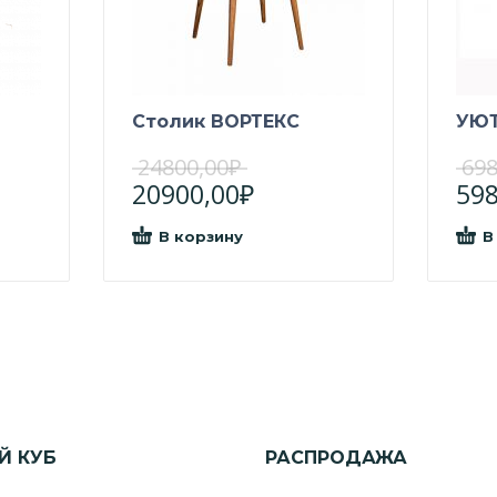
Столик ВОРТЕКС
УЮ
24800,00
₽
698
20900,00
₽
598
В корзину
В
Й КУБ
РАСПРОДАЖА